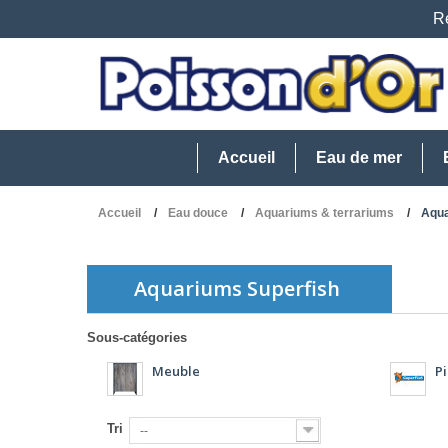
Re
Accueil
Eau de mer
Accueil
Eau douce
Aquariums & terrariums
Aqua
Aquariums Superfish
Sous-catégories
Meuble
P
Tri
--