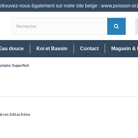
trouvez-nous également sur notre site belge : www.poisson-or
Eau douce
Koi et Bassin
Contact
Magasin & 
riums Superfish
iéces Détachées