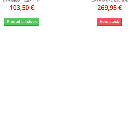
Référence : A4052215
Référence : A4051820
103,50 €
269,95 €
Produit en stock
Hors stock