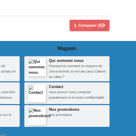
Comparer (
0
)
Magasin
Qui sommes nous
s de
Pourquoi se souvient-on toujours de
 achats en
Joe et Averell, et non des deux Daltons
du milieu ?
Contact
 cœur,être
Vous pouvez nous contacter
heureux.
gratuitement et en toute confidentialité.
Nos promotions
s sur le
Nos promotions