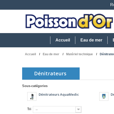
Re
Accueil
Eau de mer
Accueil
Eau de mer
Matériel technique
Dénitrate
Dénitrateurs
Sous-catégories
Dénitrateurs AquaMedic
Dé
Tri
--