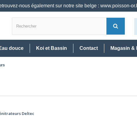
trouvez-nous également sur notre site belge : www.poisson-or
Eau douce
Koi et Bassin
Contact
Magasin & 
urs
nitrateurs Deltec