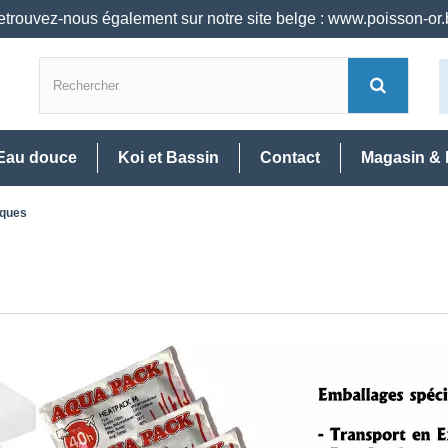
trouvez-nous également sur notre site belge : www.poisson-or
Eau douce
Koi et Bassin
Contact
Magasin & 
sques