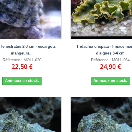
 fenestratus 2-3 cm - escargots
Tridachia crispata - limace m
mangeurs...
d'algues 3-4 cm
Référence : MOLL-020
Référence : MOLL-064
22,50 €
24,90 €
Animaux en stock.
Animaux en stock.