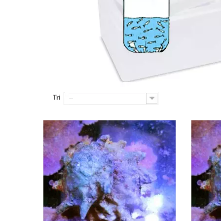
Tri
--