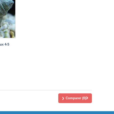
ux 4-5
Comparer (
0
)