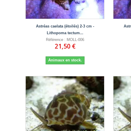
Astréas caelata (étoilés) 2-3 cm -
Astr
Lithopoma tectum...
Référence : MOLL-006
21,50 €
Animaux en stock.