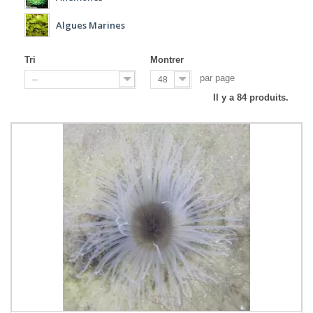
Algues Marines
Tri
Montrer
par page
--
48
Il y a 84 produits.