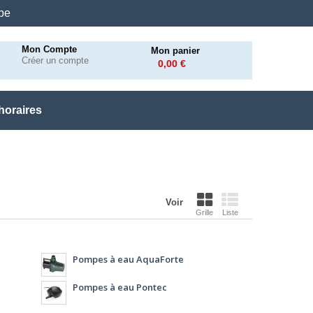
.be
Mon Compte
Mon panier
Créer un compte
0,00 €
horaires
Voir
Grille
Liste
Pompes à eau AquaForte
Pompes à eau Pontec