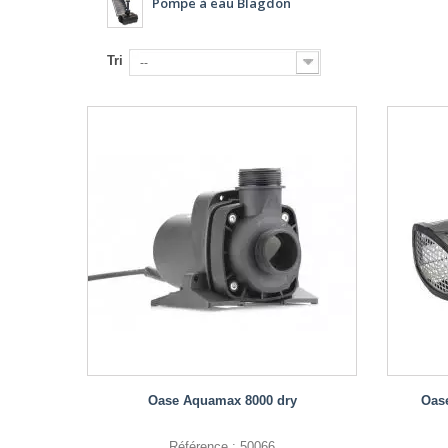
Pompe à eau Blagdon
Tri
--
Oase Aquamax 8000 dry
Oas
Référence : 50066