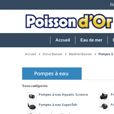
Re
Accueil
Eau de mer
Accueil
Koi et Bassin
Matériel Bassin
Pompes à 
Pompes à eau
Sous-catégories
Pompes à eau Aquatic Science
P
Pompes à eau Superfish
P