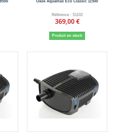
8500
Oase Aquamax Eco Classic 11500
Référence : 51102
369,00 €
Produit en stock