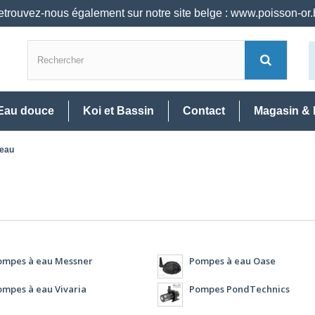
trouvez-nous également sur notre site belge : www.poisson-or
Eau douce
Koi et Bassin
Contact
Magasin & 
eau
ompes à eau Messner
Pompes à eau Oase
ompes à eau Vivaria
Pompes PondTechnics