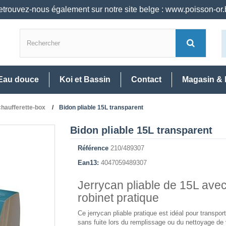
trouvez-nous également sur notre site belge : www.poisson-or
Eau douce
Koi et Bassin
Contact
Magasin & 
haufferette-box
Bidon pliable 15L transparent
Bidon pliable 15L transparent
Référence
210/489307
Ean13:
4047059489307
Jerrycan pliable de 15L ave
robinet pratique
Ce jerrycan pliable pratique est idéal pour transport
sans fuite lors du remplissage ou du nettoyage de 