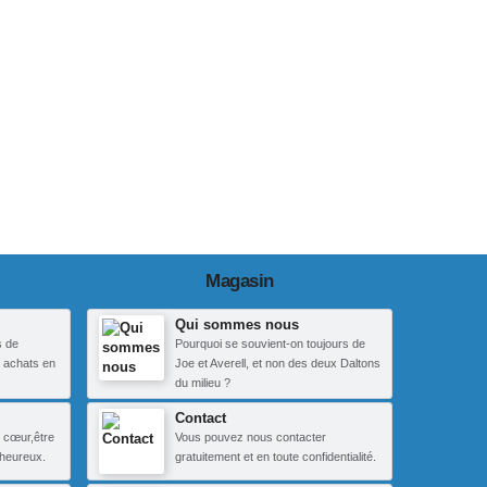
Magasin
Qui sommes nous
s de
Pourquoi se souvient-on toujours de
 achats en
Joe et Averell, et non des deux Daltons
du milieu ?
Contact
 cœur,être
Vous pouvez nous contacter
heureux.
gratuitement et en toute confidentialité.