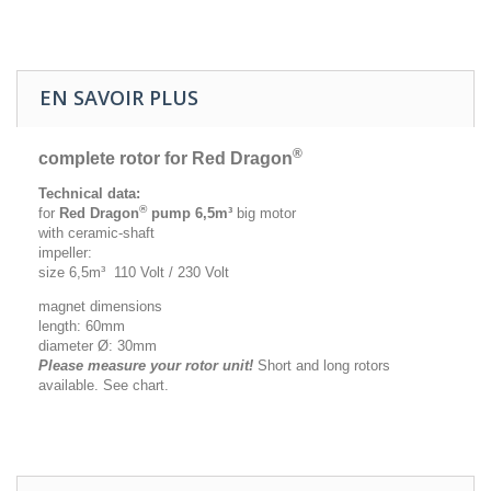
EN SAVOIR PLUS
®
complete rotor for Red Dragon
Technical data:
®
for
Red Dragon
pump 6,5m³
big motor
with ceramic-shaft
impeller:
size 6,5m³ 110 Volt / 230 Volt
magnet dimensions
length: 60mm
diameter Ø: 30mm
Please measure your rotor unit!
Short and long rotors
available. See chart.