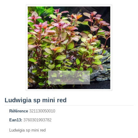
Agrandir l'image
Ludwigia sp mini red
Référence
321130050010
Ean13:
3760301993782
Ludwigia sp mini red