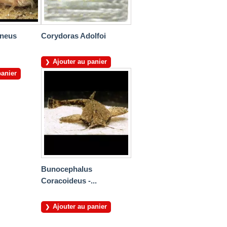
eneus
Corydoras Adolfoi
Ajouter au panier
panier
Bunocephalus
Coracoideus -...
Ajouter au panier