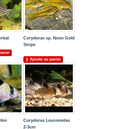
erbaï
Corydoras sp. Neon Gold
Stripe
panier
Ajouter au panier
lini
Corydoras Leucomelas
2-3cm