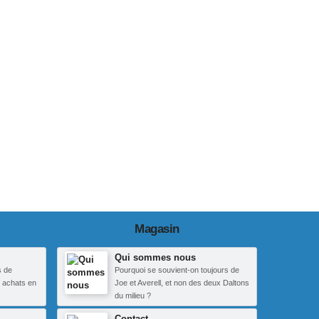
Magasin
Qui sommes nous
s de
Pourquoi se souvient-on toujours de
 achats en
Joe et Averell, et non des deux Daltons
du milieu ?
Contact