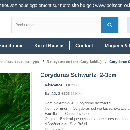
trouvez-nous également sur notre site belge : www.poisson-or
Eau douce
Koi et Bassin
Contact
Magasin & 
ns d'eau douce par type
Nettoyeurs de fond (Cory, kuhli...)
Corydoras S
Corydoras Schwartzi 2-3cm
Référence
CORY66
Ean13:
3760301990288
Nom Scientifique : Corydoras schwartzi
Nom commun : Corydoras schwartzi,Schwartz's ca
Famille : Callichthyidae
Origine : Endémique des eaux intérieures continen
d'Amérique du Sud,Brésil.
Ph: 5,5 à 7,5