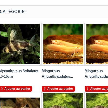
CATÉGORIE :
Myxocirpinus Asiaticus
Misgurnus
Misgurnus
10-15cm
Anguillicaudatus...
Anguillicaudat
Ajouter au panier
Ajouter au panier
Ajouter au 