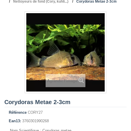
Nettoyeurs de fond (Cory, kuhli...)
Corydoras Metae 2-3cm
Agrandir l'image
Corydoras Metae 2-3cm
Référence
CORY27
Ean13:
3760301990268
Nom Scientifique : Corydoras metae