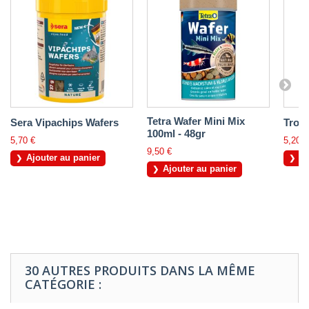
Tetra Wafer Mini Mix
Sera Vipachips Wafers
Trop
100ml - 48gr
5,70 €
5,20 €
9,50 €
Ajouter au panier
Aj
Ajouter au panier
30 AUTRES PRODUITS DANS LA MÊME
CATÉGORIE :