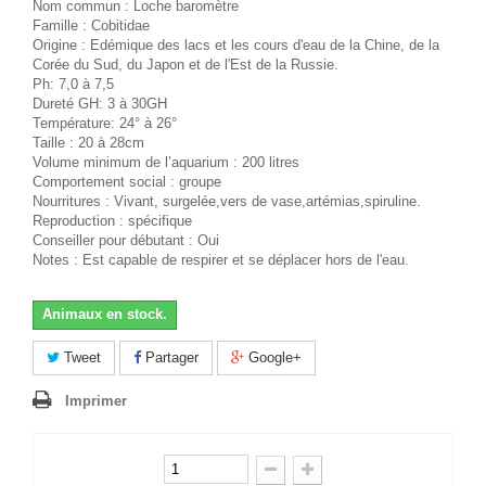
Nom commun : Loche baromètre
Famille : Cobitidae
Origine : Edémique des lacs et les cours d'eau de la Chine, de la
Corée du Sud, du Japon et de l'Est de la Russie.
Ph: 7,0 à 7,5
Dureté GH: 3 à 30GH
Température: 24° à 26°
Taille : 20 à 28cm
Volume minimum de l’aquarium : 200 litres
Comportement social : groupe
Nourritures : Vivant, surgelée,vers de vase,artémias,spiruline.
Reproduction : spécifique
Conseiller pour débutant : Oui
Notes : Est capable de respirer et se déplacer hors de l'eau.
Animaux en stock.
Tweet
Partager
Google+
Imprimer