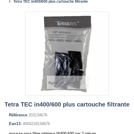
Tetra TEC in400/600 plus cartouche filtrante
Agrandir l'image
Tetra TEC in400/600 plus cartouche filtrante
Référence
203134676
Ean13:
4004218134676
mousse pour filtre intérieur IN400-600 par 2 pièces