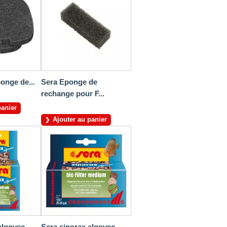
ponge de...
Sera Eponge de
rechange pour F...
panier
Ajouter au panier
lgovec...
Sera siporax algovec...