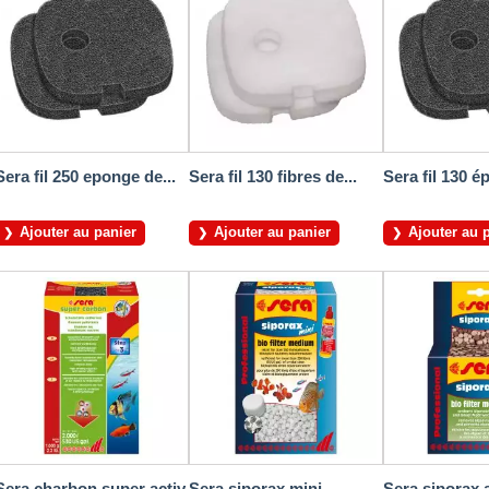
Sera fil 250 eponge de...
Sera fil 130 fibres de...
Sera fil 130 é
Ajouter au panier
Ajouter au panier
Ajouter au 
Sera charbon super activ
Sera siporax mini
Sera siporax a