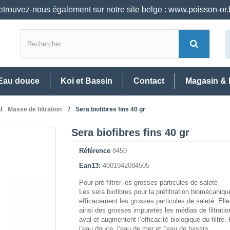
trouvez-nous également sur notre site belge : www.poisson-or
Eau douce
Koi et Bassin
Contact
Magasin & 
Masse de filtration
Sera biofibres fins 40 gr
Sera biofibres fins 40 gr
Référence
8450
Ean13:
4001942084505
Pour pré-filtrer les grosses particules de saleté
Les sera biofibres pour la préfiltration biomécaniqu
efficacement les grosses particules de saleté. Ell
ainsi des grosses impuretés les médias de filtratio
aval et augmentent l’efficacité biologique du filtre. P
l’eau douce, l’eau de mer et l’eau de bassin.