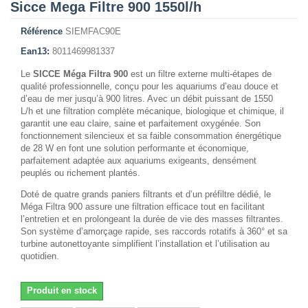
Sicce Mega Filtre 900 1550l/h
Référence
SIEMFAC90E
Ean13:
8011469981337
Le
SICCE Méga Filtra 900
est un filtre externe multi-étapes de
qualité professionnelle, conçu pour les aquariums d’eau douce et
d’eau de mer jusqu’à 900 litres. Avec un débit puissant de 1550
L/h et une filtration complète mécanique, biologique et chimique, il
garantit une eau claire, saine et parfaitement oxygénée. Son
fonctionnement silencieux et sa faible consommation énergétique
de 28 W en font une solution performante et économique,
parfaitement adaptée aux aquariums exigeants, densément
peuplés ou richement plantés.
Doté de quatre grands paniers filtrants et d’un préfiltre dédié, le
Méga Filtra 900 assure une filtration efficace tout en facilitant
l’entretien et en prolongeant la durée de vie des masses filtrantes.
Son système d’amorçage rapide, ses raccords rotatifs à 360° et sa
turbine autonettoyante simplifient l’installation et l’utilisation au
quotidien.
Produit en stock