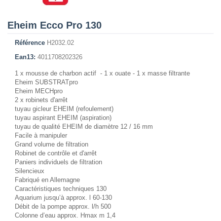
Eheim Ecco Pro 130
Référence
H2032.02
Ean13:
4011708202326
1 x mousse de charbon actif - 1 x ouate - 1 x masse filtrante
Eheim SUBSTRATpro
Eheim MECHpro
2 x robinets d'arrêt
tuyau gicleur EHEIM (refoulement)
tuyau aspirant EHEIM (aspiration)
tuyau de qualité EHEIM de diamètre 12 / 16 mm
Facile à manipuler
Grand volume de filtration
Robinet de contrôle et d'arrêt
Paniers individuels de filtration
Silencieux
Fabriqué en Allemagne
Caractéristiques techniques 130
Aquarium jusqu’à approx. l 60-130
Débit de la pompe approx. l/h 500
Colonne d’eau approx. Hmax m 1,4