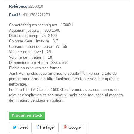
Référence
2260010
Ean13:
4011708221273
Caractéristiques techniques 1500XL
Aquarium jusqu'à l 300-1500
Débit de la pompe l/h 2400
Colonne d'eau Hmax m 3,7
Consommation de courant W 65
Volume de la cuve l 23
Volume de filtration l 18
Dimensions ø x H mm 355 x 570
Fiable sous toutes ses formes
Joint Permo-elastique en silicone souple , fixé sur la tête de
pompe pour fermer le filtre facilement en toute sécurité après le
nettoyage.
Le filtre EHEIM Classic 1500XL est vendu avec ses cannes de
rejet et d'aspiration et ses tuyaux, mais sans mousses ni masses
de filtration, vendues en option.
Produit en stock
Tweet
Partager
Google+