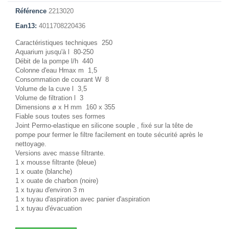
Référence
2213020
Ean13:
4011708220436
Caractéristiques techniques 250
Aquarium jusqu'à l 80-250
Débit de la pompe l/h 440
Colonne d'eau Hmax m 1,5
Consommation de courant W 8
Volume de la cuve l 3,5
Volume de filtration l 3
Dimensions ø x H mm 160 x 355
Fiable sous toutes ses formes
Joint Permo-elastique en silicone souple , fixé sur la tête de
pompe pour fermer le filtre facilement en toute sécurité après le
nettoyage.
Versions avec masse filtrante.
1 x mousse filtrante (bleue)
1 x ouate (blanche)
1 x ouate de charbon (noire)
1 x tuyau d'environ 3 m
1 x tuyau d'aspiration avec panier d'aspiration
1 x tuyau d'évacuation