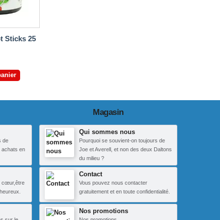
t Sticks 25
panier
Magasin
Qui sommes nous
s de
Pourquoi se souvient-on toujours de
 achats en
Joe et Averell, et non des deux Daltons
du milieu ?
Contact
 cœur,être
Vous pouvez nous contacter
heureux.
gratuitement et en toute confidentialité.
Nos promotions
s sur le
Nos promotions