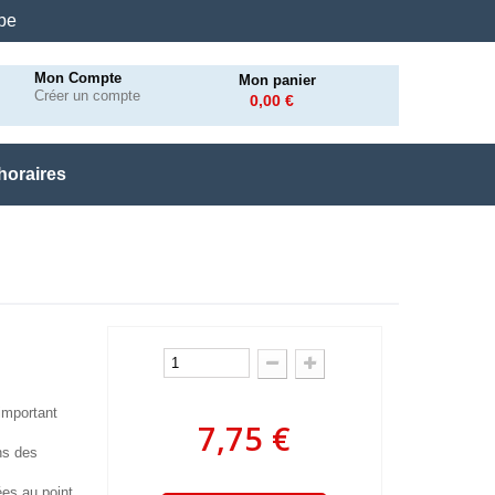
.be
Mon Compte
Mon panier
Créer un compte
0,00 €
horaires
important
7,75 €
ns des
ées au point