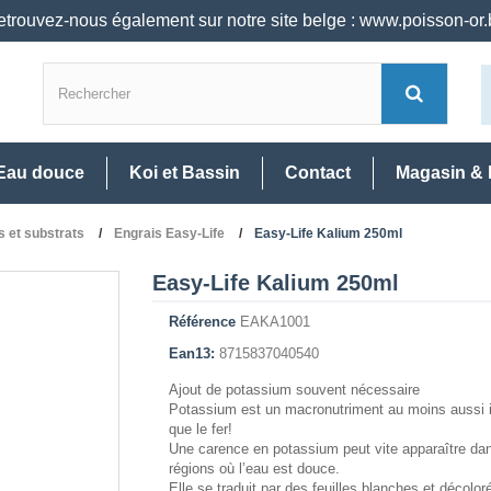
trouvez-nous également sur notre site belge : www.poisson-or
Eau douce
Koi et Bassin
Contact
Magasin & 
s et substrats
Engrais Easy-Life
Easy-Life Kalium 250ml
Easy-Life Kalium 250ml
Référence
EAKA1001
Ean13:
8715837040540
Ajout de potassium souvent nécessaire
Potassium est un macronutriment au moins aussi 
que le fer!
Une carence en potassium peut vite apparaître da
régions où l’eau est douce.
Elle se traduit par des feuilles blanches et décolor