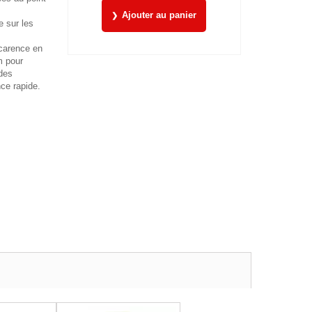
Ajouter au panier
e sur les
carence en
m pour
des
ce rapide.