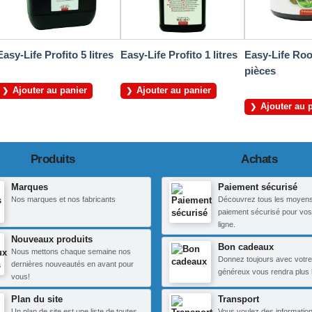
Easy-Life Profito 5 litres
Easy-Life Profito 1 litres
Easy-Life Roo
pièces
Ajouter au panier
Ajouter au panier
Ajouter au 
Produits
Achats
Marques
Paiement sécurisé
Nos marques et nos fabricants
Découvrez tous les moyen
paiement sécurisé pour vos
ligne.
Nouveaux produits
Bon cadeaux
Nous mettons chaque semaine nos
Donnez toujours avec votre
dernières nouveautés en avant pour
généreux vous rendra plus 
vous!
Plan du site
Transport
Un plan de site est une liste de toutes
Vous voulez des information