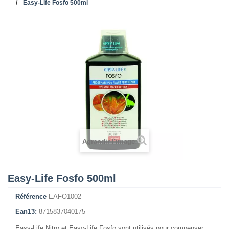
Easy-Life Fosfo 500ml
Agrandir l'image
Easy-Life Fosfo 500ml
Référence
EAFO1002
Ean13:
8715837040175
Easy-Life Nitro et Easy-Life Fosfo sont utilisés pour compenser