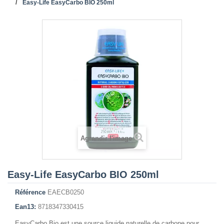
Easy-Life EasyCarbo BIO 250ml
Agrandir l'image
Easy-Life EasyCarbo BIO 250ml
Référence
EAECB0250
Ean13:
8718347330415
EasyCarbo Bio est une source liquide naturelle de carbone pour