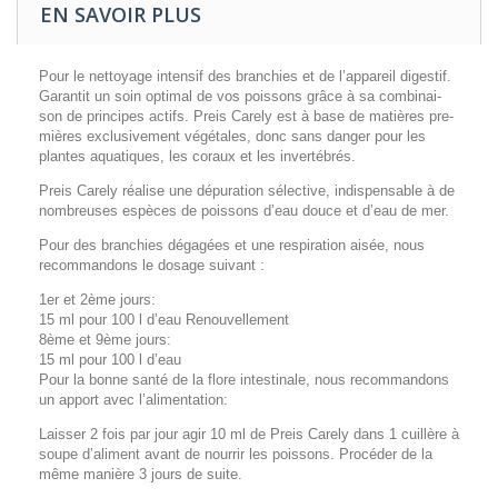
EN SAVOIR PLUS
Pour le nettoyage intensif des branchies et de l’appareil digestif.
Garantit un soin optimal de vos poissons grâce à sa com­bi­nai­
son de prin­cipes actifs. Preis Carely est à base de matières pre­
mières exclu­si­ve­ment végé­tales, donc sans danger pour les
plantes aqua­tiques, les coraux et les inver­té­brés.
Preis Carely réalise une dépuration sélective, indispensable à de
nombreuses espèces de poissons d’eau douce et d’eau de mer.
Pour des branchies dégagées et une respiration aisée, nous
recommandons le dosage suivant :
1er et 2ème jours:
15 ml pour 100 l d’eau Renouvellement
8ème et 9ème jours:
15 ml pour 100 l d’eau
Pour la bonne santé de la flore intestinale, nous recommandons
un apport avec l’alimentation:
Laisser 2 fois par jour agir 10 ml de Preis Carely dans 1 cuillère à
soupe d’a­li­ment avant de nourrir les poissons. Procéder de la
même manière 3 jours de suite.