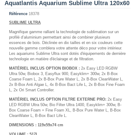
Aquatlantis Aquarium Sublime Ultra 120x60
Référence
18378
SUBLIME ULTRA
Magnifique gamme ralliant la technologie de sublimation sur un
profilé d’aluminium permettant ainsi de combiner plusieurs
essences de bois. Déclinée en dix tailles et en six couleurs cette
nouvelle gamme comblera votre attente déco pour votre intérieur.
Les aquariums Sublime Ultra sont dotés d'équipements de dernière
technologie en matière d'éclairage et de filtration.
MATÉRIEL INCLUS OPTION BIOBOX :
2x Easy LED RGBW
Ultra 50w, Biobox 3, Easyflux 900, Easyklim+ 300w, 2x B-Box
Coarse Foam L, 2x B-Box Pure Water L, 2x B-Box CleanWater L,
2x B-Box Anti Algae L, 4x B-Box Bact Life L, 2x B-Box Fine Foam
L, 2x Ori Smart Controller.
MATÉRIEL INCLUS OPTION FILTRE EXTERNE PRO:
2x Easy
LED RGBW Ultra 50w, Bio Filter Ultra 1400, Easyklim+ 300w, B-
Box Coarse Foam + Fine Foam XL, B-Box Pure Water L, B-Box
CleanWater L, B-Box Bact Life L.
DIMENSIONS : 119x59x74 cm
VOLUME : 517L