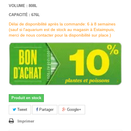
VOLUME : 808L
CAPACITÉ : 676L
Délai de disponibilité après la commande: 6 à 8 semaines
(sauf si l'aquarium est de stock au magasin à Estaimpuis,
merci de nous contacter pour la disponibilité sur place.)
Produit en stock
Tweet
Partager
Google+
Imprimer