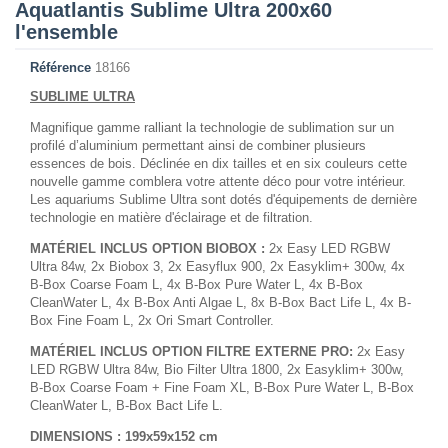
Aquatlantis Sublime Ultra 200x60
l'ensemble
Référence
18166
SUBLIME ULTRA
Magnifique gamme ralliant la technologie de sublimation sur un
profilé d’aluminium permettant ainsi de combiner plusieurs
essences de bois. Déclinée en dix tailles et en six couleurs cette
nouvelle gamme comblera votre attente déco pour votre intérieur.
Les aquariums Sublime Ultra sont dotés d'équipements de dernière
technologie en matière d'éclairage et de filtration.
MATÉRIEL INCLUS OPTION BIOBOX :
2x Easy LED RGBW
Ultra 84w, 2x Biobox 3, 2x Easyflux 900, 2x Easyklim+ 300w, 4x
B-Box Coarse Foam L, 4x B-Box Pure Water L, 4x B-Box
CleanWater L, 4x B-Box Anti Algae L, 8x B-Box Bact Life L, 4x B-
Box Fine Foam L, 2x Ori Smart Controller.
MATÉRIEL INCLUS OPTION FILTRE EXTERNE PRO:
2x Easy
LED RGBW Ultra 84w, Bio Filter Ultra 1800, 2x Easyklim+ 300w,
B-Box Coarse Foam + Fine Foam XL, B-Box Pure Water L, B-Box
CleanWater L, B-Box Bact Life L.
DIMENSIONS : 199x59x152 cm