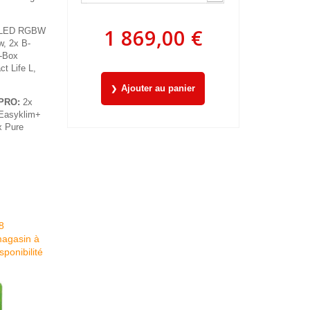
1 869,00 €
 LED RGBW
w, 2x B-
B-Box
t Life L,
Ajouter au panier
 PRO:
2x
 Easyklim+
x Pure
8
magasin à
ponibilité