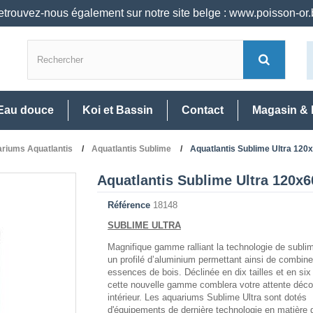
trouvez-nous également sur notre site belge : www.poisson-or
Eau douce
Koi et Bassin
Contact
Magasin & 
riums Aquatlantis
Aquatlantis Sublime
Aquatlantis Sublime Ultra 120
Aquatlantis Sublime Ultra 120x6
Référence
18148
SUBLIME ULTRA
Magnifique gamme ralliant la technologie de sublim
un profilé d’aluminium permettant ainsi de combine
essences de bois. Déclinée en dix tailles et en six
cette nouvelle gamme comblera votre attente déco
intérieur. Les aquariums Sublime Ultra sont dotés
d'équipements de dernière technologie en matière d