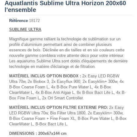
Aquatlantis Sublime Ultra Horizon 200x60
l'ensemble
Référence
18172
SUBLIME ULTRA
Magnifique gamme ralliant la technologie de sublimation sur un
profilé d’aluminium permettant ainsi de combiner plusieurs
essences de bois. Déclinée en dix tailles et en six couleurs cette
nouvelle gamme comblera votre attente déco pour votre intérieur.
Les aquariums Sublime Ultra sont dotés d'équipements de dernière
technologie en matière d'éclairage et de filtration.
MATÉRIEL INCLUS OPTION BIOBOX :
2x Easy LED RGBW
Ultra 70w, 2x Biobox 3, 2x Easyflux 900, 2x Easyklim+ 300w, 4x
B-Box Coarse Foam L, 4x B-Box Pure Water L, 4x B-Box
CleanWater L, 4x B-Box Anti Algae L, 8x B-Box Bact Life L, 4x B-
Box Fine Foam L, 2x Ori Smart Controller.
MATÉRIEL INCLUS OPTION FILTRE EXTERNE PRO:
2x Easy
LED RGBW Ultra 70w, Bio Filter Ultra 1800, 2x Easyklim+ 300w,
B-Box Coarse Foam + Fine Foam XL, B-Box Pure Water L, B-Box
CleanWater L, B-Box Bact Life L.
DIMENSIONS : 200x67x144 cm