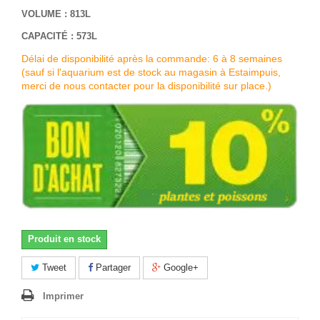
VOLUME : 813L
CAPACITÉ : 573L
Délai de disponibilité après la commande: 6 à 8 semaines
(sauf si l'aquarium est de stock au magasin à Estaimpuis,
merci de nous contacter pour la disponibilité sur place.)
Produit en stock
Tweet
Partager
Google+
Imprimer