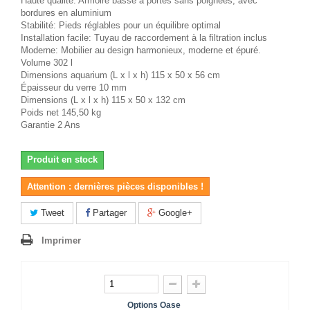
Haute qualité: Armoire basse à portes sans poignées, avec
bordures en aluminium
Stabilité: Pieds réglables pour un équilibre optimal
Installation facile: Tuyau de raccordement à la filtration inclus
Moderne: Mobilier au design harmonieux, moderne et épuré.
Volume 302 l
Dimensions aquarium (L x l x h) 115 x 50 x 56 cm
Épaisseur du verre 10 mm
Dimensions (L x l x h) 115 x 50 x 132 cm
Poids net 145,50 kg
Garantie 2 Ans
Produit en stock
Attention : dernières pièces disponibles !
Tweet
Partager
Google+
Imprimer
Options Oase