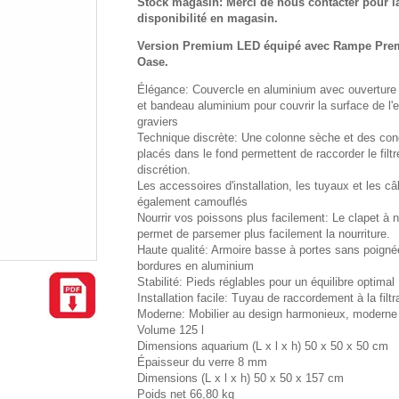
Stock magasin: Merci de nous contacter pour l
disponibilité en magasin.
Version Premium LED équipé avec Rampe Pre
Oase.
Élégance: Couvercle en aluminium avec ouverture
et bandeau aluminium pour couvrir la surface de l'
graviers
Technique discrète: Une colonne sèche et des con
placés dans le fond permettent de raccorder le filtr
discrétion.
Les accessoires d'installation, les tuyaux et les c
également camouflés
Nourrir vos poissons plus facilement: Le clapet à n
permet de parsemer plus facilement la nourriture.
Haute qualité: Armoire basse à portes sans poigné
bordures en aluminium
Stabilité: Pieds réglables pour un équilibre optimal
Installation facile: Tuyau de raccordement à la filtr
Moderne: Mobilier au design harmonieux, moderne 
Volume 125 l
Dimensions aquarium (L x l x h) 50 x 50 x 50 cm
Épaisseur du verre 8 mm
Dimensions (L x l x h) 50 x 50 x 157 cm
Poids net 66,80 kg