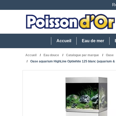
Re
Accueil
Eau de mer
Accueil
Eau douce
Catalogue par marque
Oase
Oase aquarium HighLine Optiwhite 125 blanc (aquarium & 