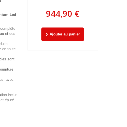
a
944,90 €
mium Led
 complète
eau et des
Ajouter au panier
duits
e en toute
âbles sont
ourriture
es, avec
ation inclus
et épuré.