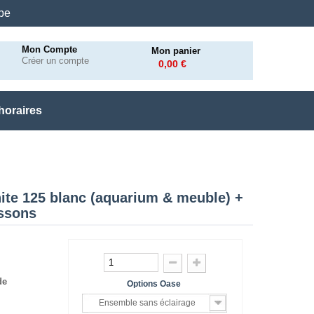
.be
Mon Compte
Mon panier
Créer un compte
0,00 €
horaires
te 125 blanc (aquarium & meuble) +
issons
de
Options Oase
Ensemble sans éclairage