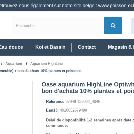
trouvez-nous également sur notre site belge : www.poisson-or
Eau douce
Koi et Bassin
Contact
Magasin & 
Aquarium
Aquarium HighLine
meuble) + bon d'achats 10% plantes et poissons
Oase aquarium HighLine Optiwhi
bon d'achats 10% plantes et po
Référence
87949-133082_4046
Ean13:
4010052879499
Délai de disponibilité 1-2 semaines après date 
commande.