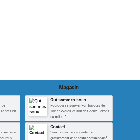
Magasin
Qui sommes nous
s de
Pourquoi se souvient-on toujours de
 achats en
Joe et Averell, et non des deux Daltons
du milieu ?
Contact
 cœur,être
Vous pouvez nous contacter
heureux.
gratuitement et en toute confidentialité.