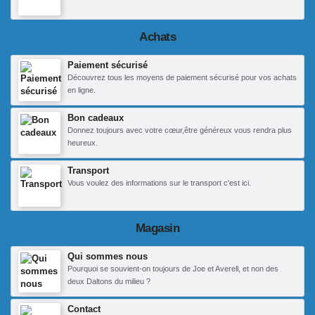
Achats
Paiement sécurisé
Découvrez tous les moyens de paiement sécurisé pour vos achats
en ligne.
Bon cadeaux
Donnez toujours avec votre cœur,être généreux vous rendra plus
heureux.
Transport
Vous voulez des informations sur le transport c'est ici.
Magasin
Qui sommes nous
Pourquoi se souvient-on toujours de Joe et Averell, et non des
deux Daltons du milieu ?
Contact