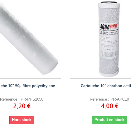
che 10" 50µ fibre polyethylene
Cartouche 10" charbon actif
Référence : PR-PPS1050
Référence : PR-APC10
2,20 €
4,00 €
Hors stock
Produit en stock