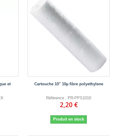
que et
Cartouche 10" 10µ fibre polyethylene
IX
Référence : PR-PPS1010
2,20 €
Produit en stock