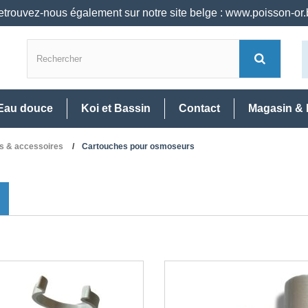
trouvez-nous également sur notre site belge : www.poisson-or
Eau douce
Koi et Bassin
Contact
Magasin & 
 & accessoires
Cartouches pour osmoseurs