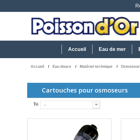
Re
Accueil
Eau de mer
Accueil
Eau douce
Matériel technique
Osmoseurs
Cartouches pour osmoseurs
Tri
--