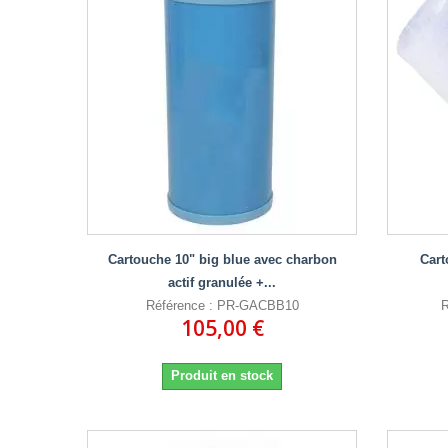
Cartouche 10" big blue avec charbon
Cart
actif granulée +...
Référence : PR-GACBB10
R
105,00 €
Produit en stock