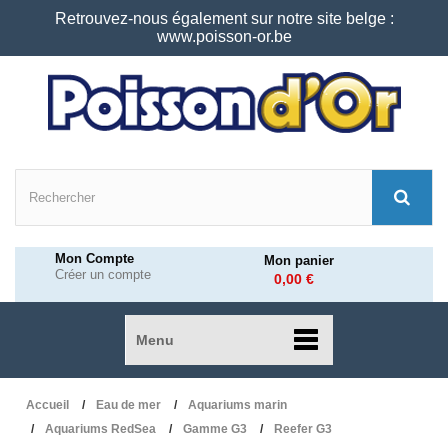
Retrouvez-nous également sur notre site belge :
www.poisson-or.be
Mon Compte
Mon panier
Créer un compte
0,00 €
Menu
Accueil
Eau de mer
Aquariums marin
Aquariums RedSea
Gamme G3
Reefer G3