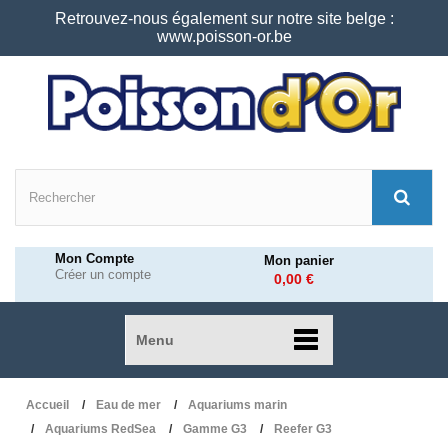
Retrouvez-nous également sur notre site belge :
www.poisson-or.be
Mon Compte
Mon panier
Créer un compte
0,00 €
Menu
Accueil
Eau de mer
Aquariums marin
Aquariums RedSea
Gamme G3
Reefer G3