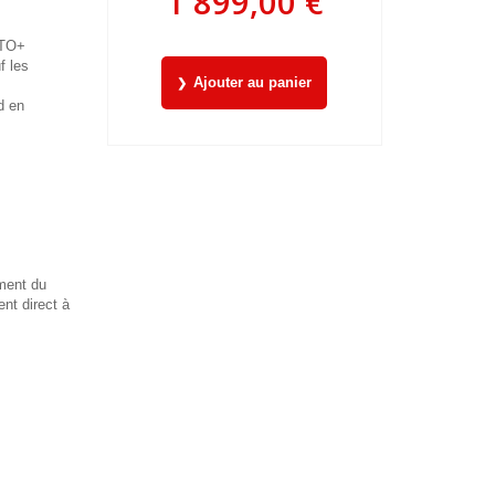
1 899,00 €
ATO+
f les
Ajouter au panier
d en
ement du
nt direct à