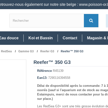
trouvez-nous également sur notre site belge : www.poisson-or
Eau douce
Koi et Bassin
Contact
Magasin & 
s RedSea
Gamme G3
Reefer G3
Reefer™ 350 G3
Reefer™ 350 G3
Référence
R45139
Ean13:
7290116394558
Délai de disponibilité après la commande: 7 à 
ouvrés (sauf si l'aquarium est de stock au mag
Estaimpuis, merci de nous contacter pour la di
sur place.)
Les RedSea G3+ sont une très grosse évolution 