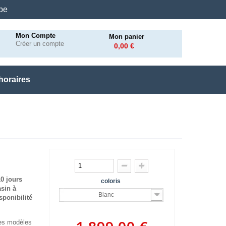
.be
Mon Compte
Mon panier
Créer un compte
0,00 €
horaires
10 jours
coloris
asin à
Blanc
sponibilité
des modèles