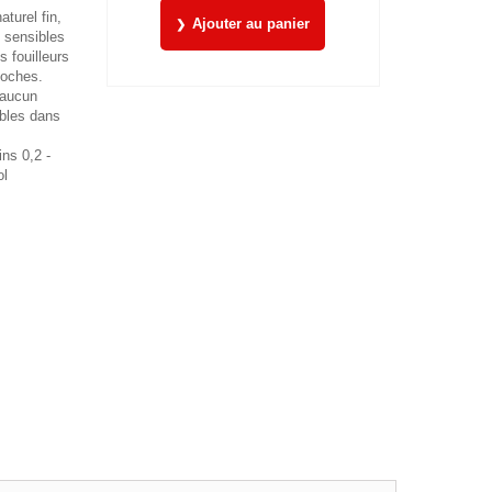
turel fin,
Ajouter au panier
s sensibles
 fouilleurs
loches.
 aucun
bles dans
ns 0,2 -
ol