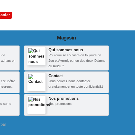
panier
Magasin
Qui sommes nous
s de
Pourquoi se souvient-on toujours de
 achats en
Joe et Averell, et non des deux Daltons
du milieu ?
Contact
 cœur,être
Vous pouvez nous contacter
heureux.
gratuitement et en toute confidentialité.
Nos promotions
s sur le
Nos promotions