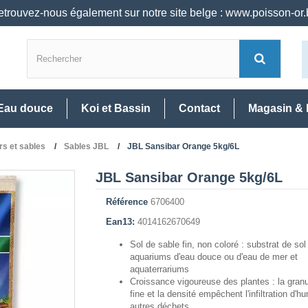
trouvez-nous également sur notre site belge : www.poisson-or
Eau douce
Koi et Bassin
Contact
Magasin & 
rs et sables
Sables JBL
JBL Sansibar Orange 5kg/6L
JBL Sansibar Orange 5kg/6L
Référence
6706400
Ean13:
4014162670649
Sol de sable fin, non coloré : substrat de sol
aquariums d'eau douce ou d'eau de mer et
aquaterrariums
Croissance vigoureuse des plantes : la gran
fine et la densité empêchent l'infiltration d'h
autres déchets.