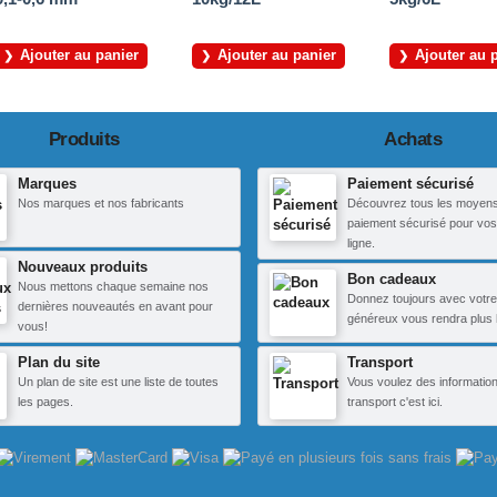
Ajouter au panier
Ajouter au panier
Ajouter au 
Produits
Achats
Marques
Paiement sécurisé
Nos marques et nos fabricants
Découvrez tous les moyen
paiement sécurisé pour vos
ligne.
Nouveaux produits
Bon cadeaux
Nous mettons chaque semaine nos
Donnez toujours avec votre
dernières nouveautés en avant pour
généreux vous rendra plus 
vous!
Plan du site
Transport
Un plan de site est une liste de toutes
Vous voulez des information
les pages.
transport c'est ici.