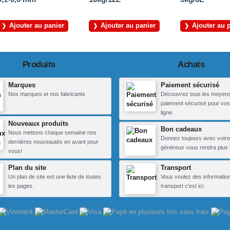
Ajouter au panier
Ajouter au panier
Ajouter au 
Produits
Achats
Marques
Paiement sécurisé
Nos marques et nos fabricants
Découvrez tous les moyen
paiement sécurisé pour vos
ligne.
Nouveaux produits
Bon cadeaux
Nous mettons chaque semaine nos
Donnez toujours avec votre
dernières nouveautés en avant pour
généreux vous rendra plus 
vous!
Plan du site
Transport
Un plan de site est une liste de toutes
Vous voulez des information
les pages.
transport c'est ici.