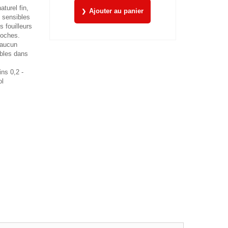
turel fin,
Ajouter au panier
s sensibles
 fouilleurs
loches.
 aucun
bles dans
ns 0,2 -
ol