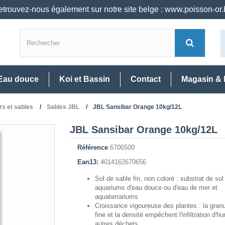
trouvez-nous également sur notre site belge : www.poisson-or
Eau douce
Koi et Bassin
Contact
Magasin & 
rs et sables
Sables JBL
JBL Sansibar Orange 10kg/12L
JBL Sansibar Orange 10kg/12L
Référence
6706500
Ean13:
4014162670656
Sol de sable fin, non coloré : substrat de sol
aquariums d'eau douce ou d'eau de mer et
aquaterrariums
Croissance vigoureuse des plantes : la gran
fine et la densité empêchent l'infiltration d'h
autres déchets.