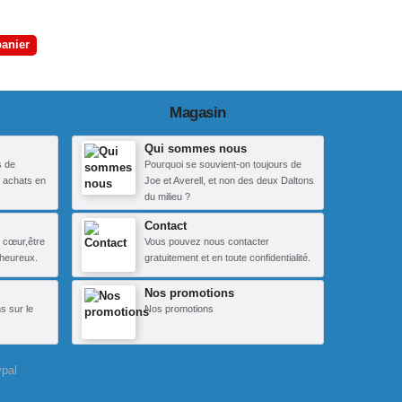
panier
Magasin
Qui sommes nous
s de
Pourquoi se souvient-on toujours de
 achats en
Joe et Averell, et non des deux Daltons
du milieu ?
Contact
 cœur,être
Vous pouvez nous contacter
heureux.
gratuitement et en toute confidentialité.
Nos promotions
s sur le
Nos promotions