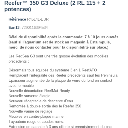
Reefer™ 350 G3 Deluxe (2 RL 115 + 2
potences)
Référence
R45141-EUR
Ean13:
7290116394534
Délai de disponibilité après la commande: 7 à 10 jours ouvrés
(sauf si l'aquarium est de stock au magasin à Estaimpuis,
merci de nous contacter pour la disponibilité sur place.)
Les RedSea G3 sont une très grosse évolution des modèles
précédents :
Désormais tous équipés du système 3 en 1 ReefATO+
Remplacent l’intégralité des Reefer précédents sauf les Peninsula
Epaisseur augmentée de la plaque de verre du fond en contact
avec le meuble
Nouvelle décantation ReefMat Ready
Nouvelle surverse élargie
Nouveau réceptacle de descente d’eau
Remontée à double sortie dès le Reefer 350
Nouvelle vanne de réglage
Meubles en contre-plaqué marine
Tuyauterie rouge et coudes noirs.
Extension de garantie à 3 ans offerte si enregistrement du bac