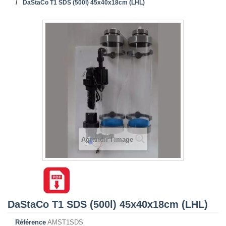
DaStaCo T1 SDS (500l) 45x40x18cm (LHL)
Agrandir l'image
DaStaCo T1 SDS (500l) 45x40x18cm (LHL)
Référence
AMST1SDS