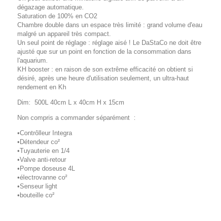
dégazage automatique.
Saturation de 100% en CO2
Chambre double dans un espace très limité : grand volume d'eau
malgré un appareil très compact.
Un seul point de réglage : réglage aisé ! Le DaStaCo ne doit être
ajusté que sur un point en fonction de la consommation dans
l'aquarium.
KH booster : en raison de son extrême efficacité on obtient si
désiré, après une heure d'utilisation seulement, un ultra-haut
rendement en Kh
Dim: 500L 40cm L x 40cm H x 15cm
Non compris a commander séparément :
•Contrôlleur Integra
•Détendeur co²
•Tuyauterie en 1/4
•Valve anti-retour
•Pompe doseuse 4L
•électrovanne co²
•Senseur light
•bouteille co²