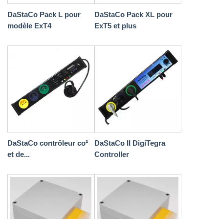
DaStaCo Pack L pour
DaStaCo Pack XL pour
modèle ExT4
ExT5 et plus
DaStaCo contrôleur co²
DaStaCo II DigiTegra
et de...
Controller