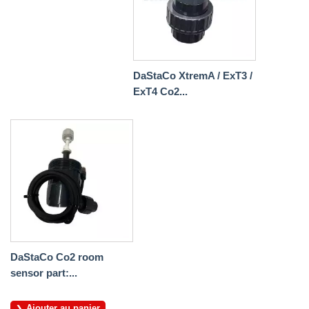
DaStaCo XtremA / ExT3 /
ExT4 Co2...
DaStaCo Co2 room
sensor part:...
Ajouter au panier