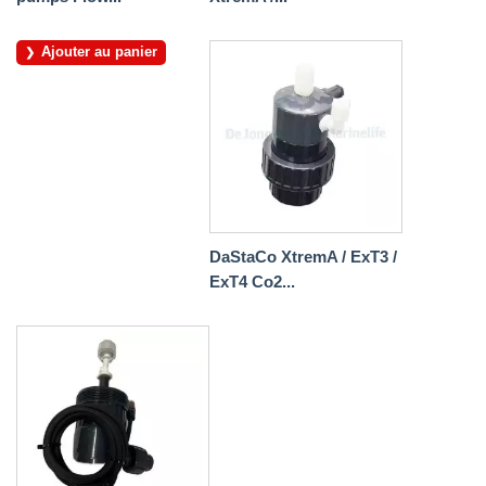
Ajouter au panier
DaStaCo XtremA / ExT3 /
ExT4 Co2...