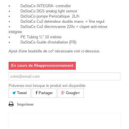
• DaStaCo INTEGRA- controller
• DaStaCo DGS analog light sensor
• DaStaCo pompe Peristaltique 2L/h
• DaStaCo Co2 detendeur double mano. + fine regul.
• DaStaCo Co2 électrovanne 220v + clapet anti-retour
intégrée
• PE Tubing ¼" 10 mètres
• DaStaCo Guide d'installation (FR)
Ajout d'une bouteille de co² nécessaire voir ci-dessous.
En cours de Réapprovisionnement
Prévenez-moi lorsque le produit est disponible
Tweet
Partager
Google+
Imprimer