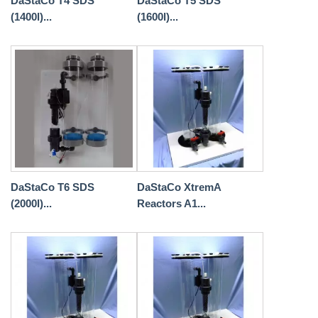
DaStaCo T4 SDS
DaStaCo T5 SDS
(1400l)...
(1600l)...
DaStaCo T6 SDS
DaStaCo XtremA
(2000l)...
Reactors A1...