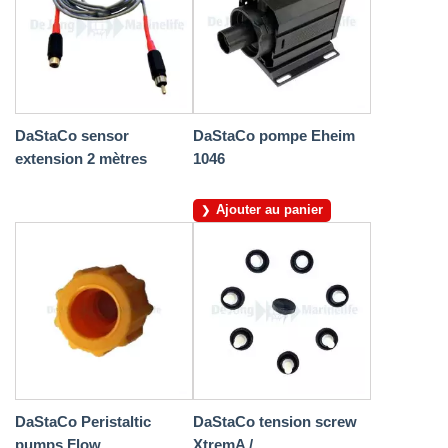
DaStaCo sensor
DaStaCo pompe Eheim
extension 2 mètres
1046
Ajouter au panier
DaStaCo Peristaltic
DaStaCo tension screw
pumps Flow...
XtremA /...