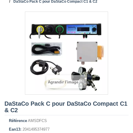
DaStaCo Pack C pour DaStaCo Compact C1 & C2
Agrandir l'image
DaStaCo Pack C pour DaStaCo Compact C1
& C2
Référence
AMSDFCS
Ean13:
2041495374977