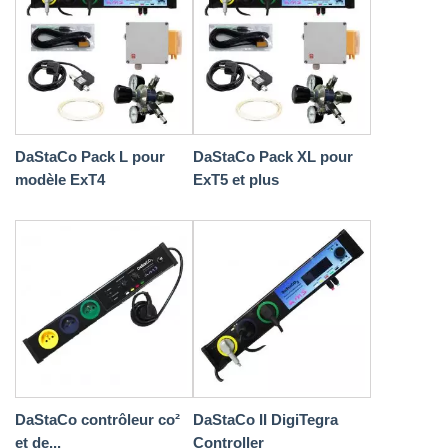
DaStaCo Pack L pour
DaStaCo Pack XL pour
modèle ExT4
ExT5 et plus
DaStaCo contrôleur co²
DaStaCo II DigiTegra
et de...
Controller