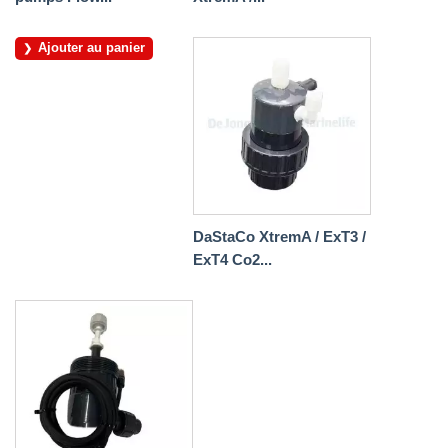
Ajouter au panier
DaStaCo XtremA / ExT3 /
ExT4 Co2...