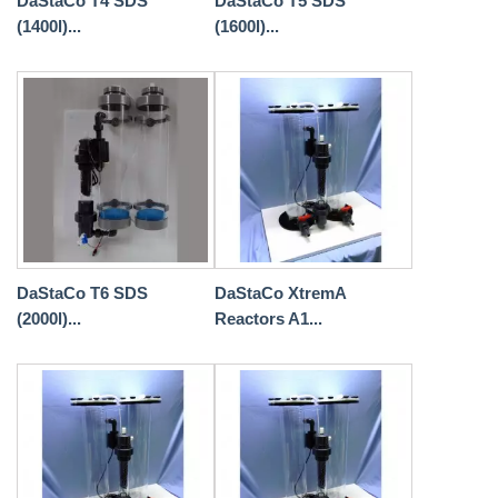
DaStaCo T4 SDS
DaStaCo T5 SDS
(1400l)...
(1600l)...
DaStaCo T6 SDS
DaStaCo XtremA
(2000l)...
Reactors A1...