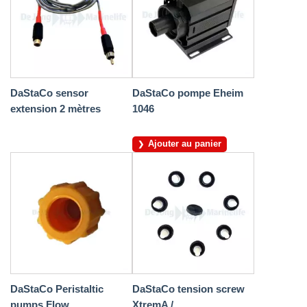
DaStaCo sensor
DaStaCo pompe Eheim
extension 2 mètres
1046
Ajouter au panier
DaStaCo Peristaltic
DaStaCo tension screw
pumps Flow...
XtremA /...