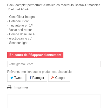
Pack complet permettant d'intaller les réacteurs DastaCO modèles
T1--T5 et A1--A3
- Contrôlleur Integra
- Détendeur co²
- Tuyauterie en 1/4
- Valve anti-retour
- Pompe doseuse 4L
- électrovanne co²
- Senseur light
En cours de Réapprovisionnement
Prévenez-moi lorsque le produit est disponible
Tweet
Partager
Google+
Imprimer