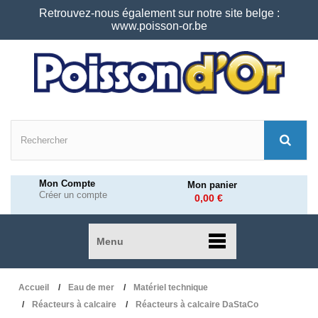
Retrouvez-nous également sur notre site belge :
www.poisson-or.be
Mon Compte
Mon panier
Créer un compte
0,00 €
Menu
Accueil
Eau de mer
Matériel technique
Réacteurs à calcaire
Réacteurs à calcaire DaStaCo