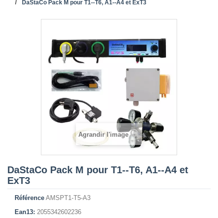
DaStaCo Pack M pour T1--T6, A1--A4 et ExT3
Agrandir l'image
DaStaCo Pack M pour T1--T6, A1--A4 et
ExT3
Référence
AMSPT1-T5-A3
Ean13:
2055342602236