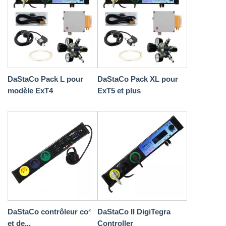
DaStaCo Pack L pour
DaStaCo Pack XL pour
modèle ExT4
ExT5 et plus
DaStaCo contrôleur co²
DaStaCo II DigiTegra
et de...
Controller