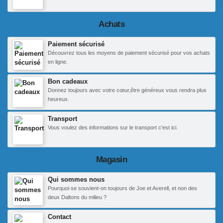
Achats
Paiement sécurisé
Découvrez tous les moyens de paiement sécurisé pour vos achats
en ligne.
Bon cadeaux
Donnez toujours avec votre cœur,être généreux vous rendra plus
heureux.
Transport
Vous voulez des informations sur le transport c'est ici.
Magasin
Qui sommes nous
Pourquoi se souvient-on toujours de Joe et Averell, et non des
deux Daltons du milieu ?
Contact