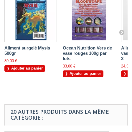
Aliment surgelé Mysis
Ocean Nutrition Vers de
Alime
500gr
vase rouges 100g par
vase 
lots
3
89,00 €
33,00 €
24,50 
Ajouter au panier
Ajouter au panier
Aj
20 AUTRES PRODUITS DANS LA MÊME
CATÉGORIE :