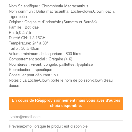
Nom Scientifique : Chromobotia Macracanthus
Nom commun : Botia macracantha, Loche-clown,Clown loach,
Tiger botia.
Origine : Originaire d'Indonésie (Sumatra et Bornéo)
Famille : Botiidae
Ph: 5,0 à 7,5
Dureté GH: 1 à 15GH
Température: 24° à 30°
Taille : 30 à 40cm
Volume minimum de l’aquarium : 800 litres
Comportement social : Grégaire (> 6)
Nourritures : vivant, congelé, paillettes, lyophilisé
Reproduction : spécifique
Conseiller pour débutant : oui
Notes : La Loche-Clown porte le nom de poisson-clown d'eau
douce.
En cours de Réapprovisionnement mais vous avez d'autres
choix disponible.
Prévenez-moi lorsque le produit est disponible