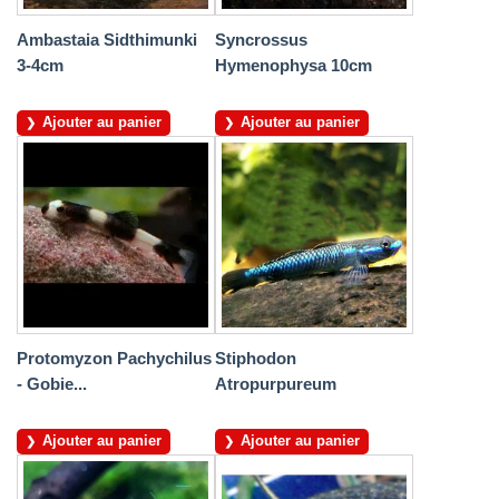
Ambastaia Sidthimunki
Syncrossus
3-4cm
Hymenophysa 10cm
Ajouter au panier
Ajouter au panier
Protomyzon Pachychilus
Stiphodon
- Gobie...
Atropurpureum
Ajouter au panier
Ajouter au panier