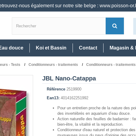
trouvez-nous également sur notre site belge : www.poisson-or
Eau douce
Koi et Bassin
Contact
Magasin & 
neurs - Tests
Conditionneurs - traitements
Conditionneurs - traitement
JBL Nano-Catappa
Référence
2519900
Ean13:
4014162251992
Pour un entretien proche de la nature des po
des invertébrés en aquarium d’eau douce.
Action naturelle des feuilles de badamier : fa
bien-être, la vitalité et la reproduction.
Conditionneur d'eau naturel et protection des
muqueuses issus du pays d'origine des occ