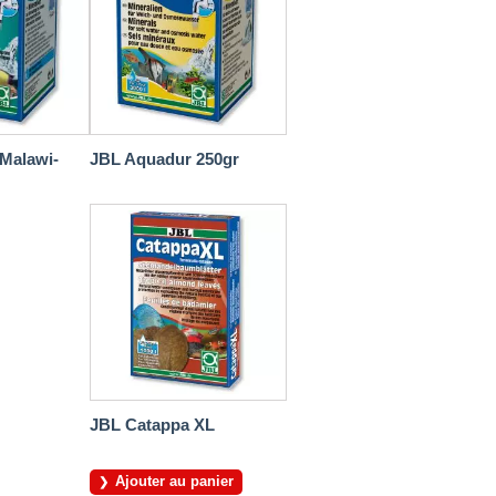
Malawi-
JBL Aquadur 250gr
JBL Catappa XL
Ajouter au panier