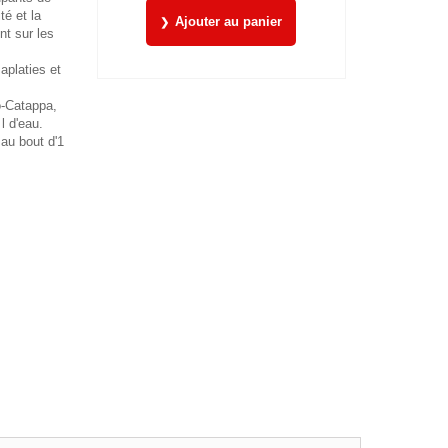
té et la
Ajouter au panier
nt sur les
aplaties et
o-Catappa,
 l d'eau.
 au bout d'1