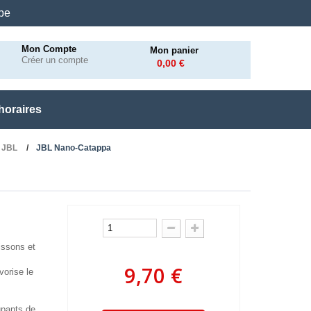
.be
Mon Compte
Mon panier
Créer un compte
0,00 €
horaires
s JBL
JBL Nano-Catappa
issons et
9,70 €
vorise le
upants de