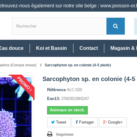
trouvez-nous également sur notre site belge : www.poisson-or
Eau douce
Koi et Bassin
Contact
Magasin & 
aires (Coraux mous)
Sarcophyton sp. en colonie (4-5 pieds)
Sarcophyton sp. en colonie (4-5
PROMO !
Référence
ALC-020
Ean13:
3760301993247
Animaux en stock.
Tweet
Partager
Google+
Imprimer