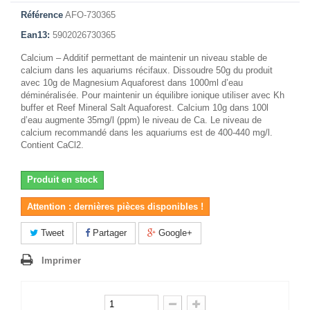
Référence
AFO-730365
Ean13:
5902026730365
Calcium – Additif permettant de maintenir un niveau stable de
calcium dans les aquariums récifaux. Dissoudre 50g du produit
avec 10g de Magnesium Aquaforest dans 1000ml d’eau
déminéralisée. Pour maintenir un équilibre ionique utiliser avec Kh
buffer et Reef Mineral Salt Aquaforest. Calcium 10g dans 100l
d’eau augmente 35mg/l (ppm) le niveau de Ca. Le niveau de
calcium recommandé dans les aquariums est de 400-440 mg/l.
Contient CaCl2.
Produit en stock
Attention : dernières pièces disponibles !
Tweet
Partager
Google+
Imprimer