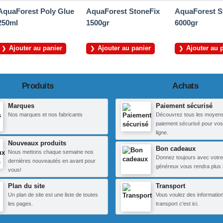
AquaForest Poly Glue
AquaForest StoneFix
AquaForest S
250ml
1500gr
6000gr
Ajouter au panier
Ajouter au panier
Ajouter au 
Produits
Achats
Marques
Paiement sécurisé
Nos marques et nos fabricants
Découvrez tous les moyen
paiement sécurisé pour vos
ligne.
Nouveaux produits
Bon cadeaux
Nous mettons chaque semaine nos
Donnez toujours avec votre
dernières nouveautés en avant pour
généreux vous rendra plus 
vous!
Plan du site
Transport
Un plan de site est une liste de toutes
Vous voulez des information
les pages.
transport c'est ici.