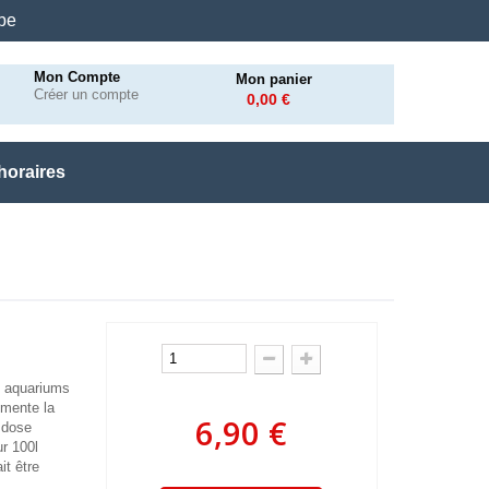
.be
Mon Compte
Mon panier
Créer un compte
0,00 €
horaires
s aquariums
gmente la
6,90 €
 dose
ur 100l
it être