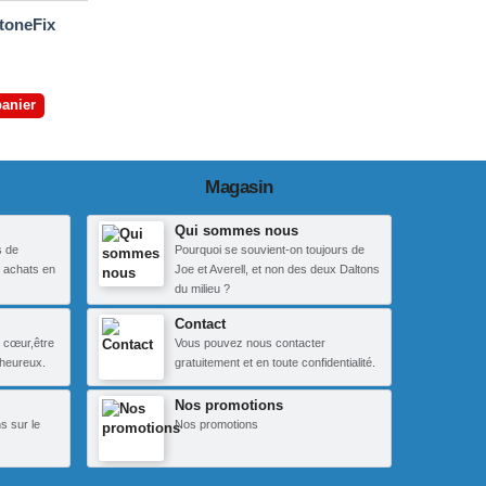
toneFix
panier
Magasin
Qui sommes nous
s de
Pourquoi se souvient-on toujours de
 achats en
Joe et Averell, et non des deux Daltons
du milieu ?
Contact
 cœur,être
Vous pouvez nous contacter
heureux.
gratuitement et en toute confidentialité.
Nos promotions
s sur le
Nos promotions