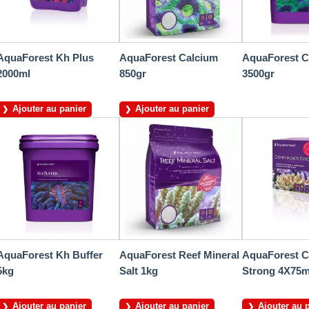
AquaForest Kh Plus
AquaForest Calcium
AquaForest C
2000ml
850gr
3500gr
Ajouter au panier
Ajouter au panier
AquaForest Kh Buffer
AquaForest Reef Mineral
AquaForest 
5kg
Salt 1kg
Strong 4X75m
Ajouter au panier
Ajouter au panier
Ajouter au 