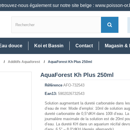
trouvez-nous également sur notre site belge : www.poisson-or
Eau douce
Koi et Bassin
Contact
Magasin & 
Additifs Aquaforest
AquaForest Kh Plus 250ml
AquaForest Kh Plus 250ml
Référence
AFO-732543
Ean13:
5902026732543
Solution augmentant la dureté carbonatée dans le
d’eau de mer. Mode d’emploi: 10ml de solution au
dureté carbonatée de 0,5°dKH dans 100l d’eau. La
journalière maximale de la solution est de 20ml po
d’eau. La dureté KH dans un aquarium récifal devra
d’env. 6,5° – 8,0°dKH (degrés allemands).