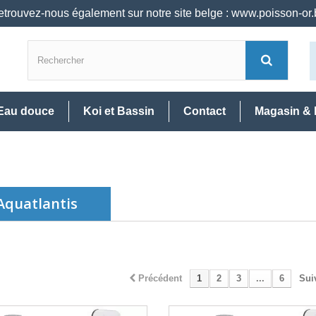
trouvez-nous également sur notre site belge : www.poisson-or
Eau douce
Koi et Bassin
Contact
Magasin & 
 Aquatlantis
Précédent
1
2
3
...
6
Sui