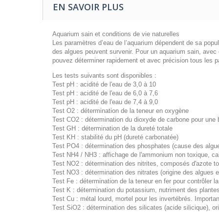
EN SAVOIR PLUS
Aquarium sain et conditions de vie naturelles
Les paramètres d’eau de l’aquarium dépendent de sa popul
des algues peuvent survenir. Pour un aquarium sain, avec de
pouvez déterminer rapidement et avec précision tous les p
Les tests suivants sont disponibles :
Test pH : acidité de l'eau de 3,0 à 10
Test pH : acidité de l'eau de 6,0 à 7,6
Test pH : acidité de l'eau de 7,4 à 9,0
Test O2 : détermination de la teneur en oxygène
Test CO2 : détermination du dioxyde de carbone pour une 
Test GH : détermination de la dureté totale
Test KH : stabilité du pH (dureté carbonatée)
Test PO4 : détermination des phosphates (cause des algue
Test NH4 / NH3 : affichage de l'ammonium non toxique, cal
Test NO2 : détermination des nitrites, composés d'azote t
Test NO3 : détermination des nitrates (origine des algues e
Test Fe : détermination de la teneur en fer pour contrôler la 
Test K : détermination du potassium, nutriment des plante
Test Cu : métal lourd, mortel pour les invertébrés. Import
Test SiO2 : détermination des silicates (acide silicique), o