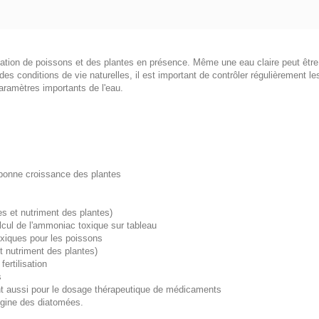
ation de poissons et des plantes en présence. Même une eau claire peut être
s conditions de vie naturelles, il est important de contrôler régulièrement l
aramètres importants de l'eau.
bonne croissance des plantes
s et nutriment des plantes)
cul de l'ammoniac toxique sur tableau
oxiques pour les poissons
t nutriment des plantes)
fertilisation
s
ant aussi pour le dosage thérapeutique de médicaments
rigine des diatomées.