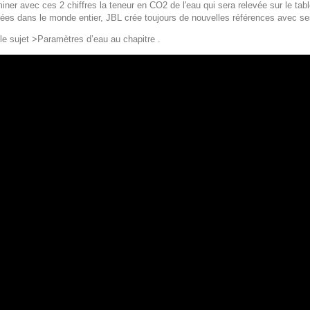
iner avec ces 2 chiffres la teneur en CO2 de l'eau qui sera relevée sur le tabl
sées dans le monde entier, JBL crée toujours de nouvelles références avec se
e sujet >Paramètres d’eau au chapitre .