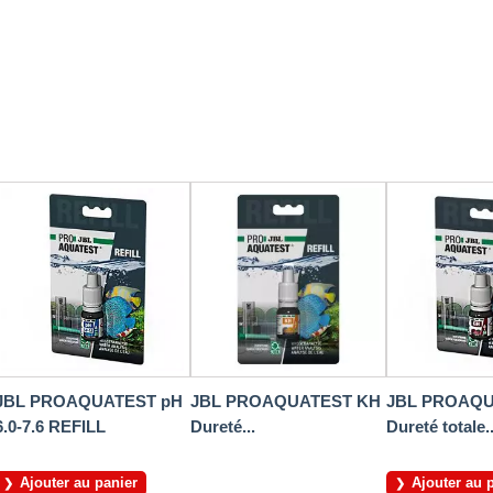
JBL PROAQUATEST pH
JBL PROAQUATEST KH
JBL PROAQU
6.0-7.6 REFILL
Dureté...
Dureté totale..
Ajouter au panier
Ajouter au 