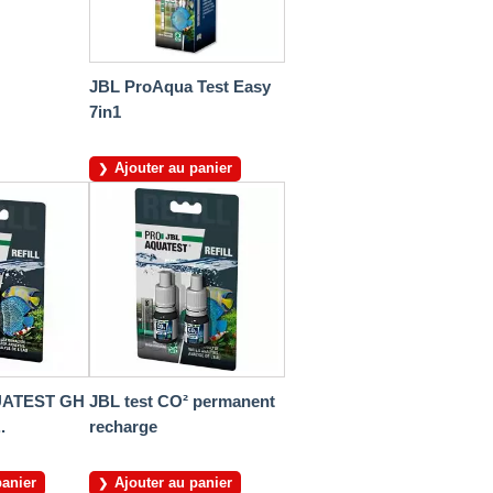
JBL ProAqua Test Easy
7in1
Ajouter au panier
ATEST GH
JBL test CO² permanent
.
recharge
panier
Ajouter au panier