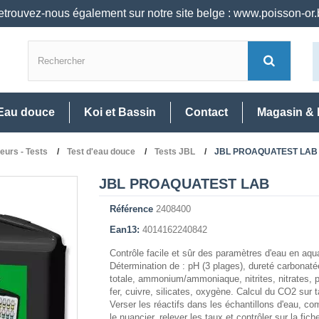
trouvez-nous également sur notre site belge : www.poisson-or
Eau douce
Koi et Bassin
Contact
Magasin & 
neurs - Tests
Test d'eau douce
Tests JBL
JBL PROAQUATEST LAB
JBL PROAQUATEST LAB
Référence
2408400
Ean13:
4014162240842
Contrôle facile et sûr des paramètres d'eau en aqu
Détermination de : pH (3 plages), dureté carbonaté
totale, ammonium/ammoniaque, nitrites, nitrates, 
fer, cuivre, silicates, oxygène. Calcul du CO2 sur 
Verser les réactifs dans les échantillons d'eau, c
le nuancier, relever les taux et contrôler sur la fich