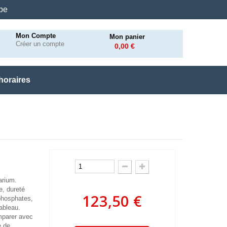
.be
Mon Compte
Mon panier
Créer un compte
0,00 €
horaires
arium.
e, dureté
123,50 €
phosphates,
tableau.
omparer avec
e de