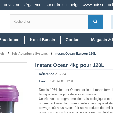
trouvez-nous également sur notre site belge : www.poisson-or
Eau douce
Koi et Bassin
Contact
Magasin & 
els
Sels Aquariums Systems
Instant Ocean 4kg pour 120L
Instant Ocean 4kg pour 120L
Référence
216034
Ean13:
3443980101201
Depuis 1964, Instant Ocean est le sel marin formul
fabriqué avec le plus de soin au monde.
Un très vaste programme d'essais biologiques et s
notamment avec la communauté scientifique et da
élevage -où nous avons fait se reproduire des mill
poissons marins tropicaux-, nous a permis d'élabor