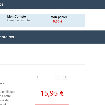
.be
Mon Compte
Mon panier
Créer un compte
0,00 €
horaires
é et
15,95 €
cientifiques
ns notre
ions de
er et