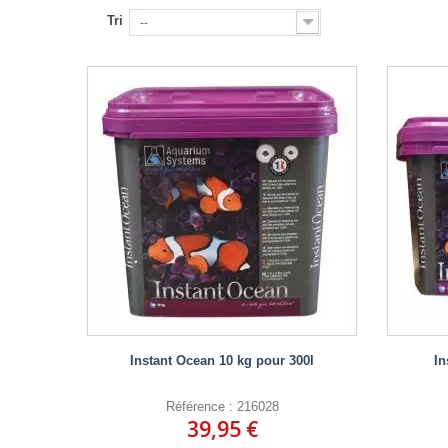
Tri
--
Instant Ocean 10 kg pour 300l
In
Référence : 216028
39,95 €