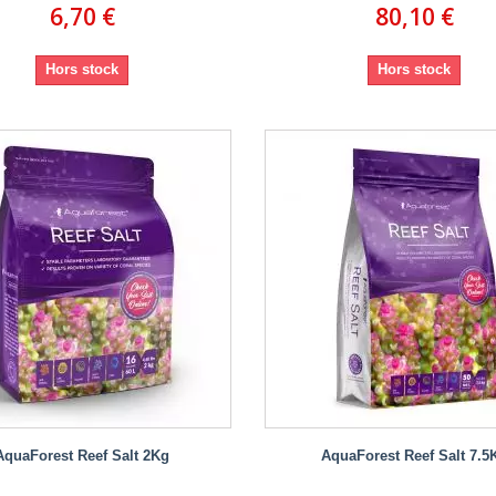
6,70 €
80,10 €
Hors stock
Hors stock
AquaForest Reef Salt 2Kg
AquaForest Reef Salt 7.5