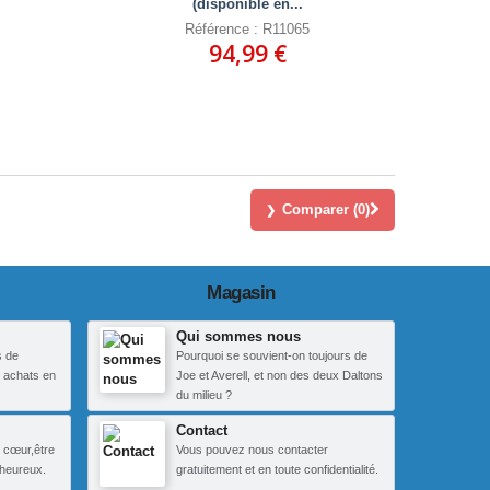
(disponible en...
Référence : R11065
94,99 €
Comparer (
0
)
Magasin
Qui sommes nous
s de
Pourquoi se souvient-on toujours de
 achats en
Joe et Averell, et non des deux Daltons
du milieu ?
Contact
 cœur,être
Vous pouvez nous contacter
heureux.
gratuitement et en toute confidentialité.