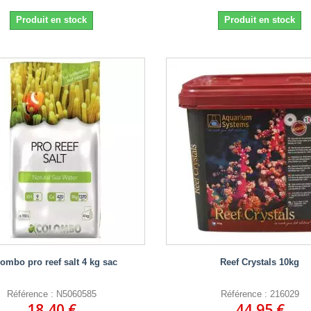
Produit en stock
Produit en stock
ombo pro reef salt 4 kg sac
Reef Crystals 10kg
Référence : N5060585
Référence : 216029
18,40 €
44,95 €