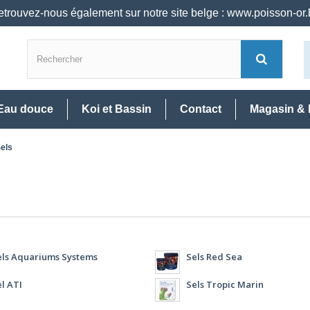
trouvez-nous également sur notre site belge : www.poisson-or
Eau douce
Koi et Bassin
Contact
Magasin & 
els
els Aquariums Systems
Sels Red Sea
l ATI
Sels Tropic Marin