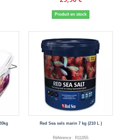
Produit en stock
 20kg
Red Sea sels marin 7 kg (210 L )
Référence : R11055