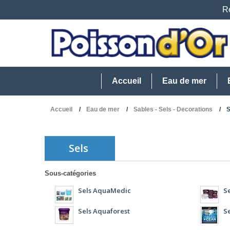
Re
Accueil
Eau de mer
Accueil
Eau de mer
Sables - Sels - Decorations
S
Sels
Sous-catégories
Sels AquaMedic
S
Sels Aquaforest
Se