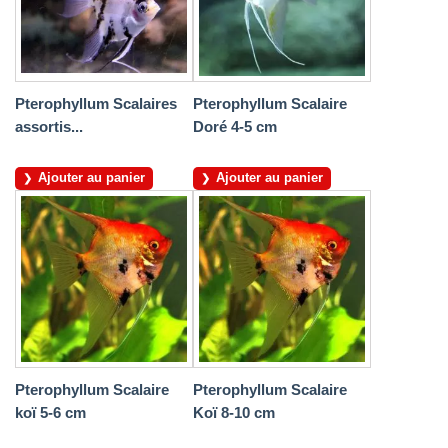
Pterophyllum Scalaires
Pterophyllum Scalaire
assortis...
Doré 4-5 cm
Ajouter au panier
Ajouter au panier
Pterophyllum Scalaire
Pterophyllum Scalaire
koï 5-6 cm
Koï 8-10 cm