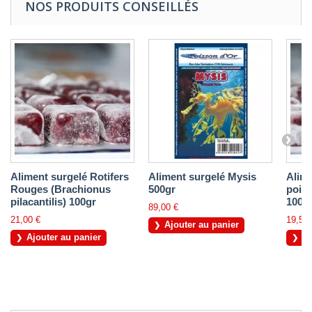
NOS PRODUITS CONSEILLÉS
Aliment surgelé Rotifers
Aliment surgelé Mysis
Alime
Rouges (Brachionus
500gr
poiss
pilacantilis) 100gr
100g
89,00 €
21,00 €
19,50 
Ajouter au panier
Ajouter au panier
Aj