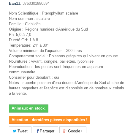
Ean13:
3760301990594
Nom Scientifique : Pterophyllum scalare
Nom commun : scalaire
Famille : Cichlidés
Origine : Régions humides d'Amérique du Sud
Ph: 5,0 à 7,0
Dureté GH: 1 à 8
Température: 24° à 30°
Volume minimum de l’aquarium : 300 litres
Comportement social : Poissons grégaires qui vivent en groupe
Nourritures : vivant, congelé, paillettes, lyophilisé
Reproduction : les pontes sont fréquentes en aquarium
communautaire
Conseiller pour débutant : oui
Notes : superbe poisson d'eau douce d'Amérique du Sud affiche de
hautes nageoires et l'espèce est disponible en de nombreux coloris
à la vente.
Animaux en stock.
Attention : dernières pièces disponibles !
Tweet
Partager
Google+