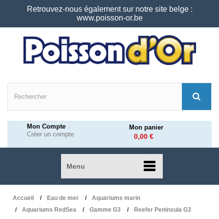
Retrouvez-nous également sur notre site belge :
www.poisson-or.be
Mon Compte
Mon panier
Créer un compte
0,00 €
Menu
Accueil
Eau de mer
Aquariums marin
Aquariums RedSea
Gamme G3
Reefer Peninsula G3